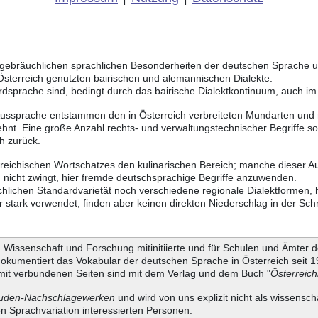
ich gebräuchlichen sprachlichen Besonderheiten der deutschen Sprache
 Österreich genutzten bairischen und alemannischen Dialekte.
rdsprache sind, bedingt durch das bairische Dialektkontinuum, auch i
Aussprache entstammen den in Österreich verbreiteten Mundarten und r
hnt. Eine große Anzahl rechts- und verwaltungstechnischer Begriffe 
h zurück.
rreichischen Wortschatzes den kulinarischen Bereich; manche dieser A
 nicht zwingt, hier fremde deutschsprachige Begriffe anzuwenden.
chlichen Standardvarietät noch verschiedene regionale Dialektformen,
stark verwendet, finden aber keinen direkten Niederschlag in der Schr
Wissenschaft und Forschung mitinitiierte und für Schulen und Ämter d
dokumentiert das Vokabular der deutschen Sprache in Österreich seit
it verbundenen Seiten sind mit dem Verlag und dem Buch "
Österreic
uden-Nachschlagewerken
und wird von uns explizit nicht als wissensch
en Sprachvariation interessierten Personen.