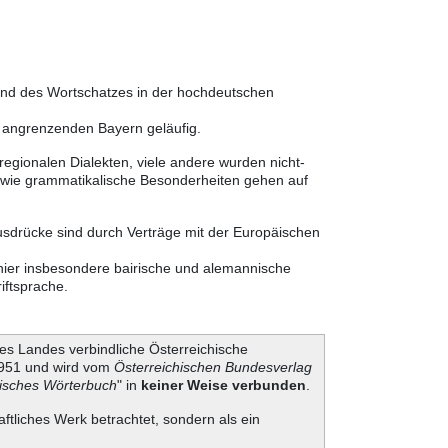
 und des Wortschatzes in der hochdeutschen
m angrenzenden Bayern geläufig.
egionalen Dialekten, viele andere wurden nicht-
sowie grammatikalische Besonderheiten gehen auf
usdrücke sind durch Verträge mit der Europäischen
 hier insbesondere bairische und alemannische
iftsprache.
es Landes verbindliche Österreichische
 1951 und wird vom
Österreichischen Bundesverlag
hisches Wörterbuch
" in
keiner Weise verbunden
.
aftliches Werk betrachtet, sondern als ein