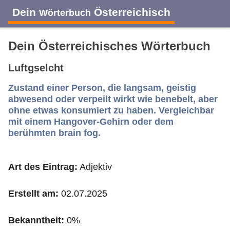
Dein
Österreichisch
Wörterbuch
Dein Österreichisches Wörterbuch
Luftgselcht
A
B
C
D
E
F
G
H
I
Zustand einer Person, die langsam, geistig
abwesend oder verpeilt wirkt wie benebelt, aber
ohne etwas konsumiert zu haben. Vergleichbar
mit einem Hangover-Gehirn oder dem
J
K
L
M
N
O
P
Q
R
berühmten brain fog.
S
T
U
V
W
X
Y
Z
Art des Eintrag:
Adjektiv
Erstellt am:
02.07.2025
Bekanntheit:
0%