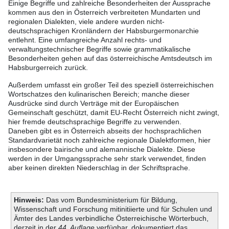
Einige Begriffe und zahlreiche Besonderheiten der Aussprache
kommen aus den in Österreich verbreiteten Mundarten und
regionalen Dialekten, viele andere wurden nicht-
deutschsprachigen Kronländern der Habsburgermonarchie
entlehnt. Eine umfangreiche Anzahl rechts- und
verwaltungstechnischer Begriffe sowie grammatikalische
Besonderheiten gehen auf das österreichische Amtsdeutsch im
Habsburgerreich zurück.
Außerdem umfasst ein großer Teil des speziell österreichischen
Wortschatzes den kulinarischen Bereich; manche dieser
Ausdrücke sind durch Verträge mit der Europäischen
Gemeinschaft geschützt, damit EU-Recht Österreich nicht zwingt,
hier fremde deutschsprachige Begriffe zu verwenden.
Daneben gibt es in Österreich abseits der hochsprachlichen
Standardvarietät noch zahlreiche regionale Dialektformen, hier
insbesondere bairische und alemannische Dialekte. Diese
werden in der Umgangssprache sehr stark verwendet, finden
aber keinen direkten Niederschlag in der Schriftsprache.
Hinweis:
Das vom Bundesministerium für Bildung,
Wissenschaft und Forschung mitinitiierte und für Schulen und
Ämter des Landes verbindliche Österreichische Wörterbuch,
derzeit in der
44. Auflage
verfügbar, dokumentiert das