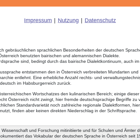
Impressum
|
Nutzung
|
Datenschutz
eich gebräuchlichen sprachlichen Besonderheiten der deutschen Sprac
 Österreich benutzten bairischen und alemannischen Dialekte.
rdsprache sind, bedingt durch das bairische Dialektkontinuum, auch i
Aussprache entstammen den in Österreich verbreiteten Mundarten und r
chie entlehnt. Eine erhebliche Anzahl rechts- und verwaltungstechnis
sdeutsch im Habsburgerreich zurück.
österreichischen Wortschatzes den kulinarischen Bereich; einige dieser
ht Österreich nicht zwingt, hier fremde deutschsprachige Begriffe zu
chlichen Standardvarietät noch zahlreiche regionale Dialektformen, hie
tzt, finden aber keinen direkten Niederschlag in der Schriftsprache.
Wissenschaft und Forschung mitinitiierte und für Schulen und Ämter d
dokumentiert das Vokabular der deutschen Sprache in Österreich seit