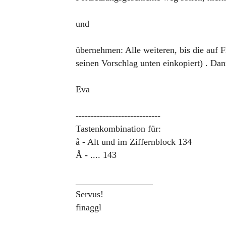
und
übernehmen: Alle weiteren, bis die auf F
seinen Vorschlag unten einkopiert) . Dan
Eva
----------------------------
Tastenkombination für:
å - Alt und im Ziffernblock 134
Å - .... 143
_________________
Servus!
finaggl