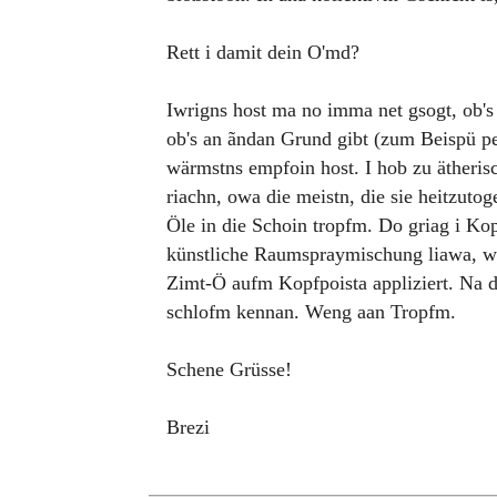
Rett i damit dein O'md?
Iwrigns host ma no imma net gsogt, ob's
ob's an ãndan Grund gibt (zum Beispü p
wärmstns empfoin host. I hob zu ätherisc
riachn, owa die meistn, die sie heitzut
Öle in die Schoin tropfm. Do griag i K
künstliche Raumspraymischung liawa, wä
Zimt-Ö aufm Kopfpoista appliziert. Na 
schlofm kennan. Weng aan Tropfm.
Schene Grüsse!
Brezi