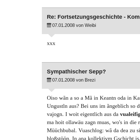
Re: Fortsetzungsgeschichte - Ko
07.01.2008 von Weibi
xxx
Sympathischer Sepp?
07.01.2008 von Brezi
Oiso wãn a so a Mã in Keantn oda in Kat
Ungustln aus? Bei uns im ãngeblich so 
vajogn. I woit eigentlich aus da
vualeifi
ma hoit ollawäu zagn muas, wo's in die
Müüchbubal. Vuaschlog: wã da dea zu sim
bloßstöön. In ana kollektivm Gschicht is