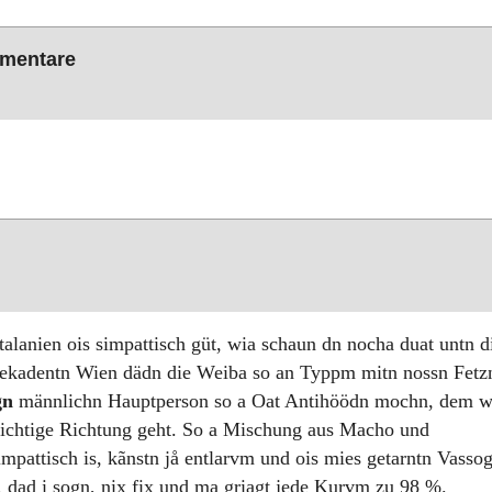
mmentare
alanien ois simpattisch güt, wia schaun dn nocha duat untn d
dekadentn Wien dädn die Weiba so an Typpm mitn nossn Fetz
gn
männlichn Hauptperson so a Oat Antihöödn mochn, dem 
 richtige Richtung geht. So a Mischung aus Macho und
pattisch is, kãnstn jå entlarvm und ois mies getarntn Vasso
, dad i sogn, nix fix und ma griagt jede Kurvm zu 98 %.