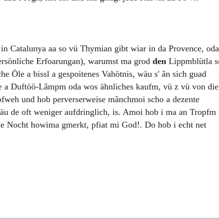
 in Catalunya aa so vü Thymian gibt wiar in da Provence, oda
ersönliche Erfoarungan), warumst ma grod
den
Lippmblütla s
he Öle a bissl a gespoitenes Vahötnis, wäu s' ãn sich guad
oge a Duftöö-Lãmpm oda wos ähnliches kaufm, vü z vü von die
opfweh und hob perverserweise mãnchmoi scho a dezente
u de oft weniger aufdringlich, is. Amoi hob i ma an Tropfm
de Nocht howima gmerkt, pfiat mi God!. Do hob i echt net