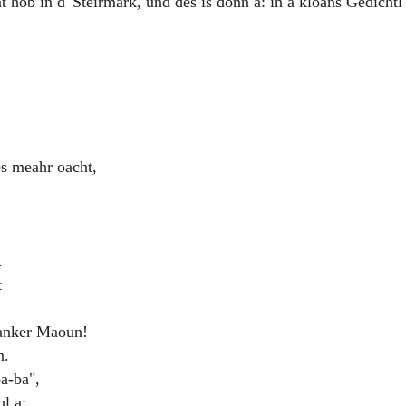
nt hob in d' Steirmark, und des is donn a: in a kloans Gedichtl
s meahr oacht,
.
t
ranker Maoun!
n.
ba-ba",
l a:.