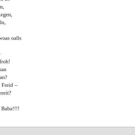
n,
Regen,
ln,
woas oalls
–
froh!
san
 an?
 Freid –
ereit?
, Baba!!!!