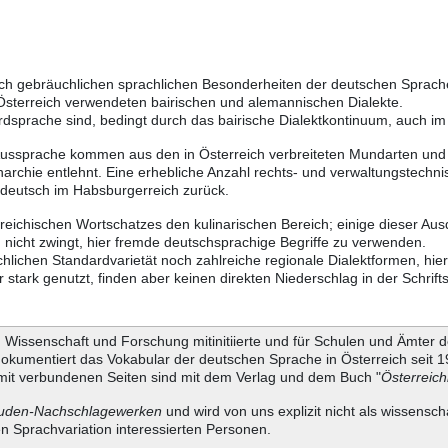
eich gebräuchlichen sprachlichen Besonderheiten der deutschen Sprac
 Österreich verwendeten bairischen und alemannischen Dialekte.
rdsprache sind, bedingt durch das bairische Dialektkontinuum, auch i
Aussprache kommen aus den in Österreich verbreiteten Mundarten und r
chie entlehnt. Eine erhebliche Anzahl rechts- und verwaltungstechnis
sdeutsch im Habsburgerreich zurück.
rreichischen Wortschatzes den kulinarischen Bereich; einige dieser Au
nicht zwingt, hier fremde deutschsprachige Begriffe zu verwenden.
chlichen Standardvarietät noch zahlreiche regionale Dialektformen, hi
tark genutzt, finden aber keinen direkten Niederschlag in der Schrift
Wissenschaft und Forschung mitinitiierte und für Schulen und Ämter d
dokumentiert das Vokabular der deutschen Sprache in Österreich seit
it verbundenen Seiten sind mit dem Verlag und dem Buch "
Österreic
uden-Nachschlagewerken
und wird von uns explizit nicht als wissensch
en Sprachvariation interessierten Personen.