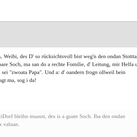
Weibi, des D' so rücksichtsvoll bist weg'n den ondan Stottta
are Soch, ma san do a rechte Fomilie, d' Leitung, mir Helfa 
 sei "zwoata Papa". Und a: d' oandern frogn ollweil bein
gt ma, sog i da!
nziDorf bleibn muasst, des is a guate Soch. Iba den ondan
ix valuan.