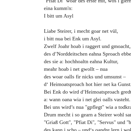
"Pfiat Di" woar des erste mit, wos i gler
eina kumm'n:
I bitt um Asyl
Liabe Steirer, i mecht goar net vül,
i bitt nua bei Enk um Asyl.
Zwelf Joahr hoab i raggert und gmoacht,
des d’Norddeitschen eahna Sproach ebbe
des sie a: hochhoaltn eahna Kultur,
meahr hoab i net gwollt – nua
des woar oalls fir nicks und umsunst –
d‘ Heimoatsproach hot hier net ka Gunst
Bei Enk do wird d’Heimoatsproach gred
a: wann oana wia i net glei oalls vasteht.
Bei uns wird’s nua "gpflegt" wia a todk
Drum mecht i so gearn a Steirer wohl sa
"Griaß Gott", "Pfiat Di", "Servus" und "
des kann i scho – und‘s oandre lern i woh