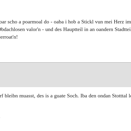
woar scho a poarmoal do - oaba i hob a Stickl vun mei Herz im
Obdachlosen valor'n - und des Hauptteil in an oandern Stadttei
rroat'n!
rf bleibn muasst, des is a guate Soch. Iba den ondan Stotttal l
?