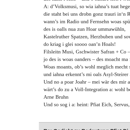
A: d’Volksmusi, so wia iahna’s tuat hege
die staht bei uns drobn gonz trauri in‘n 
wann’s im Radio und Fernsehn woas spü
des is oalls nua zun Hoar ummawühln,
Kastelruther Spatzen, Herzbuben und so
do kriag i glei soooo oan’n Hoals!
Filsleitn Musi, Gschwister Safran + Co 
jo des is woas oanders – des moacht ma 
Woas moants, ob’s wohl meglich mecht 
und iahna erkennt’s mi oals Asyl-Steirer
Und no a poar Joahr – mei wär des mir a
wärt’s do zu a Voll-Integration a: wohl b
Arne Bruhn
Und so sog i a: heint: Pfiat Eich, Servus