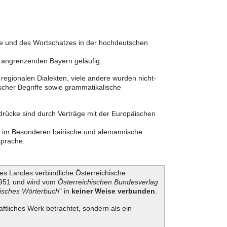
he und des Wortschatzes in der hochdeutschen
m angrenzenden Bayern geläufig.
egionalen Dialekten, viele andere wurden nicht-
cher Begriffe sowie grammatikalische
sdrücke sind durch Verträge mit der Europäischen
er im Besonderen bairische und alemannische
sprache.
es Landes verbindliche Österreichische
 1951 und wird vom
Österreichischen Bundesverlag
hisches Wörterbuch
" in
keiner Weise verbunden
.
aftliches Werk betrachtet, sondern als ein