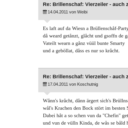
Re: Brillenschaf: Vierzeiler - auch
14.04.2011 von Weibi
Es laft auf da Wiesn a Brüllenschåf-Party
då weard getånzt, glåcht und gsoffn de 
Vateilt wearn a gånz vüül bunte Smarty
und a geböllat, dåss es nur so kråcht.
Re: Brillenschaf: Vierzeiler - auch
17.04.2011 von Koschutnig
Wånn's kråcht, dånn ärgert sich's Brüllns
wål's Krachen den Bock stört im besten 
Dabei håt a so schen vun da "Chefin" ge
und vun de vülln Kinda, de wås se båld 