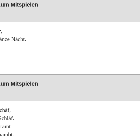
 zum Mitspielen
,
gånze Nåcht.
 zum Mitspielen
chåf,
Schlåf.
tramt
hambt.