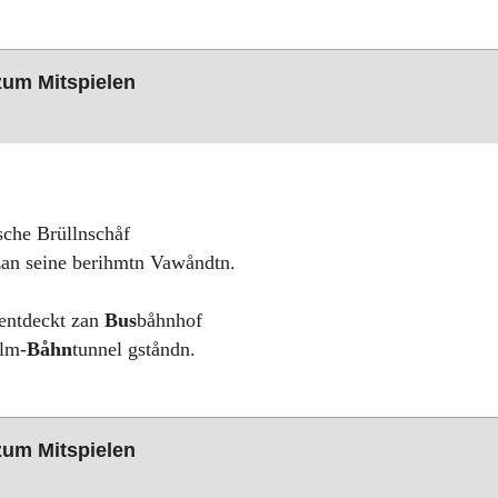
 zum Mitspielen
sche Brüllnschåf
zan seine berihmtn Vawåndtn.
 entdeckt zan
Bus
båhnhof
lm-
Båhn
tunnel gståndn.
 zum Mitspielen