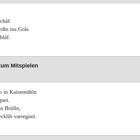
chåf.
eißn ins Grås
hlåf.
 zum Mitspielen
ßn in Kaisemühln
net.
n Brülln,
ecklih varregnet.