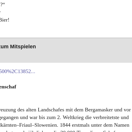
a?“
r
Bier!
 zum Mitspielen
=2500%2C13852...
enschaf
 Kreuzung des alten Landschafes mit dem Bergamasker und vor
egangen und war bis zum 2. Weltkrieg die verbreitetste und
üdkärnten–Friaul–Slowenien. 1844 erstmals unter dem Namen