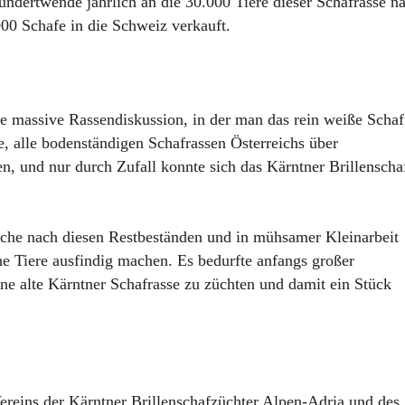
undertwende jährlich an die 30.000 Tiere dieser Schafrasse n
000 Schafe in die Schweiz verkauft.
e massive Rassendiskussion, in der man das rein weiße Schaf
e, alle bodenständigen Schafrassen Österreichs über
n, und nur durch Zufall konnte sich das Kärntner Brillenscha
uche nach diesen Restbeständen und in mühsamer Kleinarbeit
e Tiere ausfindig machen. Es bedurfte anfangs großer
e alte Kärntner Schafrasse zu züchten und damit ein Stück
ereins der Kärntner Brillenschafzüchter Alpen-Adria und des