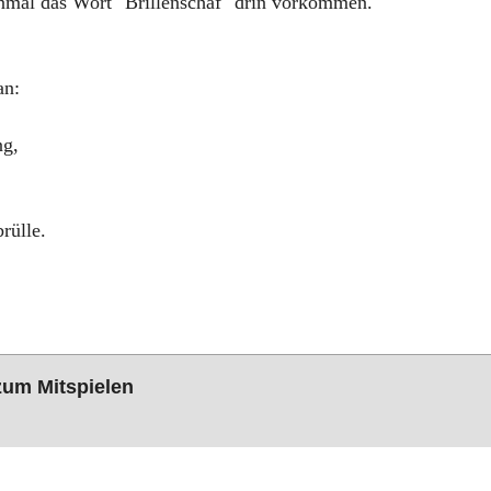
nmal das Wort "Brillenschaf" drin vorkommen.
an:
ng,
rülle.
 zum Mitspielen