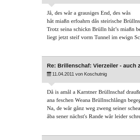
Jå, des wår a grausiges End, des wås
håt miaßn erfoahrn dås steirische Brüllns
Trotz seina schickn Brülln håt’s miaßn b
liegt jetzt steif vorm Tunnel im ewign Sc
Re: Brillenschaf: Vierzeiler - auch
11.04.2011 von Koschutnig
Då is amål a Karntner Brüllnschaf drau
ana feschen Weana Brüllnschlångn begeg
Na, de wår gånz weg zweng seiner schea
åba sener nächst's Rande wår leider schr