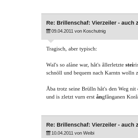
Re: Brillenschaf: Vierzeiler - auch
09.04.2011 von Koschutnig
Tragisch, aber typisch:
Wal's so alàne war, håt's ållerletzte
stei
ri
schnöll und bequem nach Karntn wolln 
Åba trotz seine Brülln håt's den Weg nit
und is zletzt vurn erst
ån
gfånganen Korå
Re: Brillenschaf: Vierzeiler - auch
10.04.2011 von Weibi