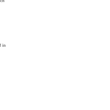
ach
f in