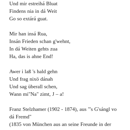
Und mir estreihá Bluat
Findens nia in dá Weit
Go so extárá guat.
Mir han insá Rua,
Insán Frieden schan g'wehnt,
In dá Weiten gehts zua
Ha, das is ahne End!
Awer i laß 's hald gehn
Und frag nixö dánah
Und sag überall schen,
Wann mi"Na" zimt, J – a!
Franz Stelzhamer (1902 - 1874), aus "'s G'sángl vo
dá Fremd"
(1835 von München aus an seine Freunde in der