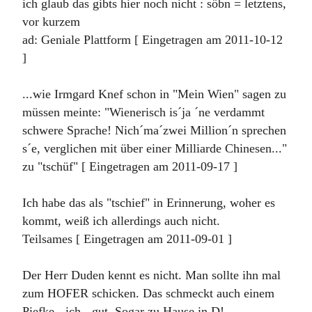
ich glaub das gibts hier noch nicht : söbn = letztens,
vor kurzem
ad: Geniale Plattform [ Eingetragen am 2011-10-12
]
...wie Irmgard Knef schon in "Mein Wien" sagen zu
müssen meinte: "Wienerisch is´ja ´ne verdammt
schwere Sprache! Nich´ma´zwei Million´n sprechen
s´e, verglichen mit über einer Milliarde Chinesen..."
zu "tschüf" [ Eingetragen am 2011-09-17 ]
Ich habe das als "tschief" in Erinnerung, woher es
kommt, weiß ich allerdings auch nicht.
Teilsames [ Eingetragen am 2011-09-01 ]
Der Herr Duden kennt es nicht. Man sollte ihn mal
zum HOFER schicken. Das schmeckt auch einem
Piefke - ich - gut. Sogar zu Hause in D!