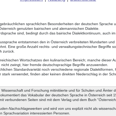
ich gebräuchlichen sprachlichen Besonderheiten der deutschen Sprache
 Österreich genutzten bairischen und alemannischen Dialekte.
rdsprache sind, bedingt durch das bairische Dialektkontinuum, auch i
Aussprache entstammen den in Österreich verbreiteten Mundarten und r
hnt. Eine große Anzahl rechts- und verwaltungstechnischer Begriffe 
h zurück.
rreichischen Wortschatzes den kulinarischen Bereich; manche dieser A
 nicht zwingt, hier fremde deutschsprachige Begriffe anzuwenden.
chlichen Standardvarietät noch verschiedene regionale Dialektformen,
stark verwendet, finden aber keinen direkten Niederschlag in der Schr
Wissenschaft und Forschung mitinitiierte und für Schulen und Ämter d
dokumentiert das Vokabular der deutschen Sprache in Österreich seit
it verbundenen Seiten sind mit dem Verlag und dem Buch "
Österreic
uden-Nachschlagewerken
und wird von uns explizit nicht als wissensch
en Sprachvariation interessierten Personen.