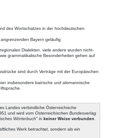
 und des Wortschatzes in der hochdeutschen
m angrenzenden Bayern geläufig.
egionalen Dialekten, viele andere wurden nicht-
sowie grammatikalische Besonderheiten gehen auf
usdrücke sind durch Verträge mit der Europäischen
 hier insbesondere bairische und alemannische
iftsprache.
es Landes verbindliche Österreichische
 1951 und wird vom
Österreichischen Bundesverlag
hisches Wörterbuch
" in
keiner Weise verbunden
.
aftliches Werk betrachtet, sondern als ein