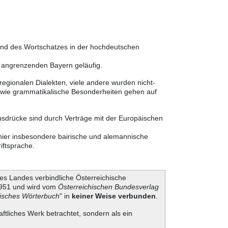
 und des Wortschatzes in der hochdeutschen
m angrenzenden Bayern geläufig.
egionalen Dialekten, viele andere wurden nicht-
sowie grammatikalische Besonderheiten gehen auf
usdrücke sind durch Verträge mit der Europäischen
 hier insbesondere bairische und alemannische
iftsprache.
es Landes verbindliche Österreichische
 1951 und wird vom
Österreichischen Bundesverlag
hisches Wörterbuch
" in
keiner Weise verbunden
.
aftliches Werk betrachtet, sondern als ein