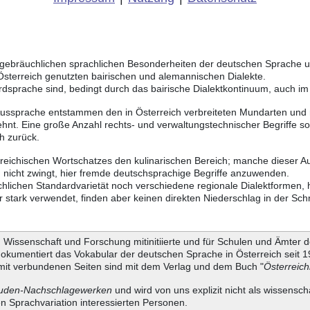
ich gebräuchlichen sprachlichen Besonderheiten der deutschen Sprache
 Österreich genutzten bairischen und alemannischen Dialekte.
rdsprache sind, bedingt durch das bairische Dialektkontinuum, auch i
Aussprache entstammen den in Österreich verbreiteten Mundarten und r
hnt. Eine große Anzahl rechts- und verwaltungstechnischer Begriffe 
h zurück.
rreichischen Wortschatzes den kulinarischen Bereich; manche dieser A
 nicht zwingt, hier fremde deutschsprachige Begriffe anzuwenden.
chlichen Standardvarietät noch verschiedene regionale Dialektformen,
stark verwendet, finden aber keinen direkten Niederschlag in der Schr
Wissenschaft und Forschung mitinitiierte und für Schulen und Ämter d
dokumentiert das Vokabular der deutschen Sprache in Österreich seit
it verbundenen Seiten sind mit dem Verlag und dem Buch "
Österreic
uden-Nachschlagewerken
und wird von uns explizit nicht als wissensch
en Sprachvariation interessierten Personen.