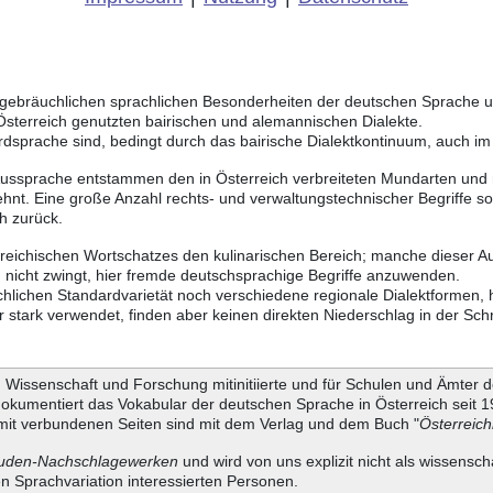
ich gebräuchlichen sprachlichen Besonderheiten der deutschen Sprache
 Österreich genutzten bairischen und alemannischen Dialekte.
rdsprache sind, bedingt durch das bairische Dialektkontinuum, auch i
Aussprache entstammen den in Österreich verbreiteten Mundarten und r
hnt. Eine große Anzahl rechts- und verwaltungstechnischer Begriffe 
h zurück.
rreichischen Wortschatzes den kulinarischen Bereich; manche dieser A
 nicht zwingt, hier fremde deutschsprachige Begriffe anzuwenden.
chlichen Standardvarietät noch verschiedene regionale Dialektformen,
stark verwendet, finden aber keinen direkten Niederschlag in der Schr
Wissenschaft und Forschung mitinitiierte und für Schulen und Ämter d
dokumentiert das Vokabular der deutschen Sprache in Österreich seit
it verbundenen Seiten sind mit dem Verlag und dem Buch "
Österreic
uden-Nachschlagewerken
und wird von uns explizit nicht als wissensch
en Sprachvariation interessierten Personen.