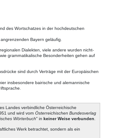
 und des Wortschatzes in der hochdeutschen
m angrenzenden Bayern geläufig.
egionalen Dialekten, viele andere wurden nicht-
sowie grammatikalische Besonderheiten gehen auf
usdrücke sind durch Verträge mit der Europäischen
 hier insbesondere bairische und alemannische
iftsprache.
es Landes verbindliche Österreichische
 1951 und wird vom
Österreichischen Bundesverlag
hisches Wörterbuch
" in
keiner Weise verbunden
.
aftliches Werk betrachtet, sondern als ein