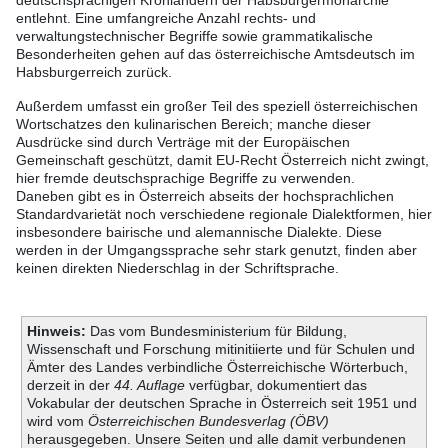
deutschsprachigen Kronländern der Habsburgermonarchie
entlehnt. Eine umfangreiche Anzahl rechts- und
verwaltungstechnischer Begriffe sowie grammatikalische
Besonderheiten gehen auf das österreichische Amtsdeutsch im
Habsburgerreich zurück.
Außerdem umfasst ein großer Teil des speziell österreichischen
Wortschatzes den kulinarischen Bereich; manche dieser
Ausdrücke sind durch Verträge mit der Europäischen
Gemeinschaft geschützt, damit EU-Recht Österreich nicht zwingt,
hier fremde deutschsprachige Begriffe zu verwenden.
Daneben gibt es in Österreich abseits der hochsprachlichen
Standardvarietät noch verschiedene regionale Dialektformen, hier
insbesondere bairische und alemannische Dialekte. Diese
werden in der Umgangssprache sehr stark genutzt, finden aber
keinen direkten Niederschlag in der Schriftsprache.
Hinweis:
Das vom Bundesministerium für Bildung,
Wissenschaft und Forschung mitinitiierte und für Schulen und
Ämter des Landes verbindliche Österreichische Wörterbuch,
derzeit in der
44. Auflage
verfügbar, dokumentiert das
Vokabular der deutschen Sprache in Österreich seit 1951 und
wird vom
Österreichischen Bundesverlag (ÖBV)
herausgegeben. Unsere Seiten und alle damit verbundenen