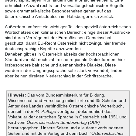
deutschsprachigen Kronländern der Monarchie entlehnt. Eine
erhebliche Anzahl rechts- und verwaltungstechnischer Begriffe
sowie grammatikalische Besonderheiten gehen auf das
österreichische Amtsdeutsch im Habsburgerreich zurück.
Außerdem umfasst ein wichtiger Teil des speziell österreichischen
Wortschatzes den kulinarischen Bereich; einige dieser Ausdrücke
sind durch Verträge mit der Europäischen Gemeinschaft
geschützt, damit EU-Recht Österreich nicht zwingt, hier fremde
deutschsprachige Begriffe anzuwenden.
Daneben gibt es in Österreich abseits der hochsprachlichen
Standardvarietät noch zahlreiche regionale Dialektformen, hier
insbesondere bairische und alemannische Dialekte. Diese
werden in der Umgangssprache sehr stark verwendet, finden
aber keinen direkten Niederschlag in der Schriftsprache.
Hinweis:
Das vom Bundesministerium für Bildung,
Wissenschaft und Forschung mitinitiierte und für Schulen und
Ämter des Landes verbindliche Österreichische Wörterbuch,
derzeit in der
44. Auflage
verfügbar, dokumentiert das
Vokabular der deutschen Sprache in Österreich seit 1951 und
wird vom
Österreichischen Bundesverlag (ÖBV)
herausgegeben. Unsere Seiten und alle damit verbundenen
Seiten sind mit dem Verlag und dem Buch "
Österreichisches