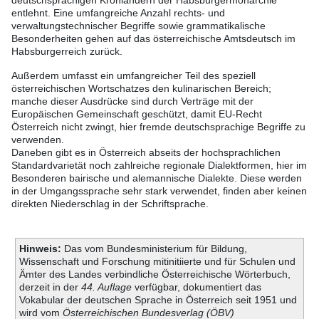
deutschsprachigen Kronländern der Habsburgermonarchie
entlehnt. Eine umfangreiche Anzahl rechts- und
verwaltungstechnischer Begriffe sowie grammatikalische
Besonderheiten gehen auf das österreichische Amtsdeutsch im
Habsburgerreich zurück.
Außerdem umfasst ein umfangreicher Teil des speziell
österreichischen Wortschatzes den kulinarischen Bereich;
manche dieser Ausdrücke sind durch Verträge mit der
Europäischen Gemeinschaft geschützt, damit EU-Recht
Österreich nicht zwingt, hier fremde deutschsprachige Begriffe zu
verwenden.
Daneben gibt es in Österreich abseits der hochsprachlichen
Standardvarietät noch zahlreiche regionale Dialektformen, hier im
Besonderen bairische und alemannische Dialekte. Diese werden
in der Umgangssprache sehr stark verwendet, finden aber keinen
direkten Niederschlag in der Schriftsprache.
Hinweis:
Das vom Bundesministerium für Bildung,
Wissenschaft und Forschung mitinitiierte und für Schulen und
Ämter des Landes verbindliche Österreichische Wörterbuch,
derzeit in der
44. Auflage
verfügbar, dokumentiert das
Vokabular der deutschen Sprache in Österreich seit 1951 und
wird vom
Österreichischen Bundesverlag (ÖBV)