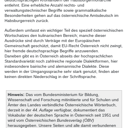
deutschsprachigen Kronländern der Habsburgermonarchie
entlehnt. Eine erhebliche Anzahl rechts- und
verwaltungstechnischer Begriffe sowie grammatikalische
Besonderheiten gehen auf das österreichische Amtsdeutsch im
Habsburgerreich zurück.
Außerdem umfasst ein wichtiger Teil des speziell österreichischen
Wortschatzes den kulinarischen Bereich; manche dieser
Ausdrücke sind durch Verträge mit der Europäischen
Gemeinschaft geschützt, damit EU-Recht Österreich nicht zwingt,
hier fremde deutschsprachige Begriffe anzuwenden.
Daneben gibt es in Österreich abseits der hochsprachlichen
Standardvarietät noch zahlreiche regionale Dialektformen, hier
insbesondere bairische und alemannische Dialekte. Diese
werden in der Umgangssprache sehr stark genutzt, finden aber
keinen direkten Niederschlag in der Schriftsprache.
Hinweis:
Das vom Bundesministerium für Bildung,
Wissenschaft und Forschung mitinitiierte und für Schulen und
Ämter des Landes verbindliche Österreichische Wörterbuch,
derzeit in der
44. Auflage
verfügbar, dokumentiert das
Vokabular der deutschen Sprache in Österreich seit 1951 und
wird vom
Österreichischen Bundesverlag (ÖBV)
herausgegeben. Unsere Seiten und alle damit verbundenen