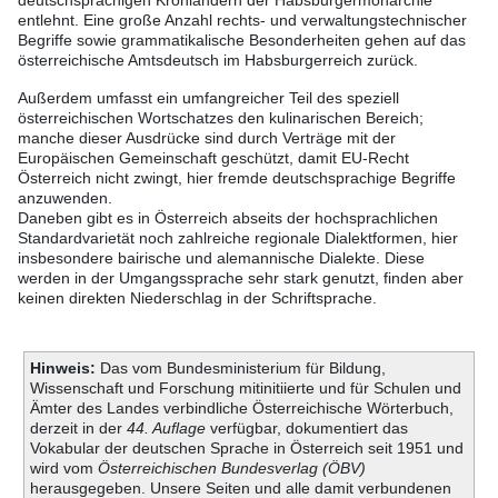
deutschsprachigen Kronländern der Habsburgermonarchie
entlehnt. Eine große Anzahl rechts- und verwaltungstechnischer
Begriffe sowie grammatikalische Besonderheiten gehen auf das
österreichische Amtsdeutsch im Habsburgerreich zurück.
Außerdem umfasst ein umfangreicher Teil des speziell
österreichischen Wortschatzes den kulinarischen Bereich;
manche dieser Ausdrücke sind durch Verträge mit der
Europäischen Gemeinschaft geschützt, damit EU-Recht
Österreich nicht zwingt, hier fremde deutschsprachige Begriffe
anzuwenden.
Daneben gibt es in Österreich abseits der hochsprachlichen
Standardvarietät noch zahlreiche regionale Dialektformen, hier
insbesondere bairische und alemannische Dialekte. Diese
werden in der Umgangssprache sehr stark genutzt, finden aber
keinen direkten Niederschlag in der Schriftsprache.
Hinweis:
Das vom Bundesministerium für Bildung,
Wissenschaft und Forschung mitinitiierte und für Schulen und
Ämter des Landes verbindliche Österreichische Wörterbuch,
derzeit in der
44. Auflage
verfügbar, dokumentiert das
Vokabular der deutschen Sprache in Österreich seit 1951 und
wird vom
Österreichischen Bundesverlag (ÖBV)
herausgegeben. Unsere Seiten und alle damit verbundenen