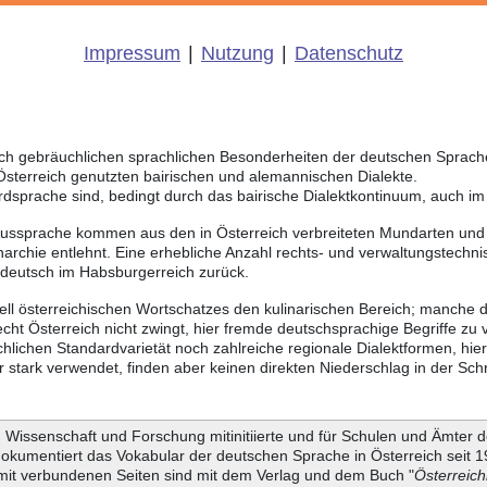
Impressum
|
Nutzung
|
Datenschutz
eich gebräuchlichen sprachlichen Besonderheiten der deutschen Sprac
 Österreich genutzten bairischen und alemannischen Dialekte.
rdsprache sind, bedingt durch das bairische Dialektkontinuum, auch i
Aussprache kommen aus den in Österreich verbreiteten Mundarten und r
chie entlehnt. Eine erhebliche Anzahl rechts- und verwaltungstechnis
sdeutsch im Habsburgerreich zurück.
ll österreichischen Wortschatzes den kulinarischen Bereich; manche d
ht Österreich nicht zwingt, hier fremde deutschsprachige Begriffe zu
chlichen Standardvarietät noch zahlreiche regionale Dialektformen, hi
stark verwendet, finden aber keinen direkten Niederschlag in der Schr
Wissenschaft und Forschung mitinitiierte und für Schulen und Ämter d
dokumentiert das Vokabular der deutschen Sprache in Österreich seit
it verbundenen Seiten sind mit dem Verlag und dem Buch "
Österreic