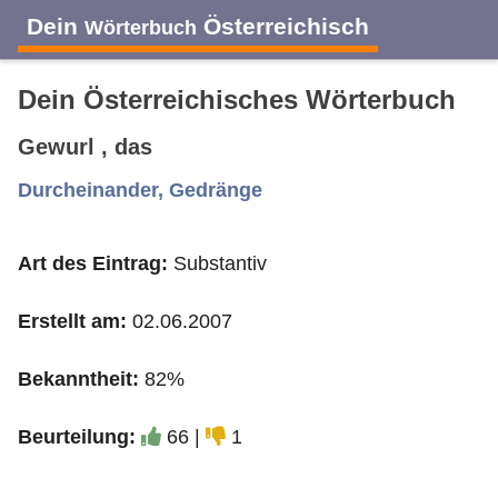
Dein
Österreichisch
Wörterbuch
Dein Österreichisches Wörterbuch
Gewurl , das
A
B
C
D
E
F
G
H
I
Durcheinander, Gedränge
Art des Eintrag:
Substantiv
J
K
L
M
N
O
P
Q
R
Erstellt am:
02.06.2007
S
T
U
V
W
X
Y
Z
Bekanntheit:
82%
Beurteilung:
66 |
1