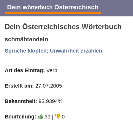
Dein
Österreichisch
Wörterbuch
Dein Österreichisches Wörterbuch
schmähtandeln
A
B
C
D
E
F
G
H
I
Sprüche klopfen; Unwahrheit erzählen
Art des Eintrag:
Verb
J
K
L
M
N
O
P
Q
R
Erstellt am:
27.07.2005
S
T
U
V
W
X
Y
Z
Bekanntheit:
93.9394%
Beurteilung:
39 |
0