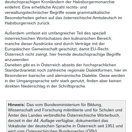
deutschsprachigen Kronländern der Habsburgermonarchie
entlehnt. Eine erhebliche Anzahl rechts- und
verwaltungstechnischer Begriffe sowie grammatikalische
Besonderheiten gehen auf das österreichische Amtsdeutsch im
Habsburgerreich zurück.
Außerdem umfasst ein umfangreicher Teil des speziell
österreichischen Wortschatzes den kulinarischen Bereich;
manche dieser Ausdrücke sind durch Verträge mit der
Europäischen Gemeinschaft geschützt, damit EU-Recht
Österreich nicht zwingt, hier fremde deutschsprachige Begriffe
anzuwenden.
Daneben gibt es in Österreich abseits der hochsprachlichen
Standardvarietät noch zahlreiche regionale Dialektformen, hier im
Besonderen bairische und alemannische Dialekte. Diese werden
in der Umgangssprache sehr stark genutzt, finden aber keinen
direkten Niederschlag in der Schriftsprache.
Hinweis:
Das vom Bundesministerium für Bildung,
Wissenschaft und Forschung mitinitiierte und für Schulen und
Ämter des Landes verbindliche Österreichische Wörterbuch,
derzeit in der
44. Auflage
verfügbar, dokumentiert das
Vokabular der deutschen Sprache in Österreich seit 1951 und
wird vom
Österreichischen Bundesverlag (ÖBV)