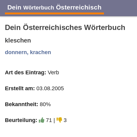
Dein
Österreichisch
Wörterbuch
Dein Österreichisches Wörterbuch
kleschen
A
B
C
D
E
F
G
H
I
donnern, krachen
Art des Eintrag:
Verb
J
K
L
M
N
O
P
Q
R
Erstellt am:
03.08.2005
S
T
U
V
W
X
Y
Z
Bekanntheit:
80%
Beurteilung:
71 |
3