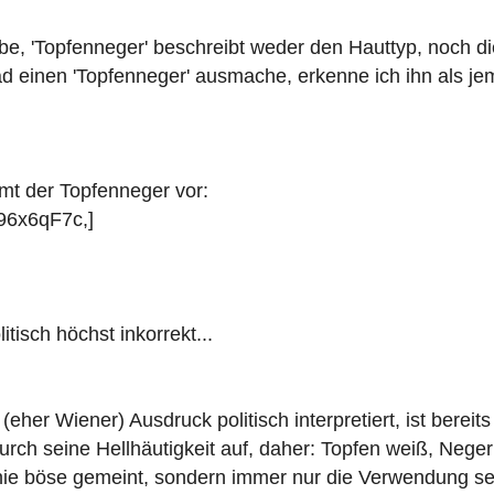
be, 'Topfenneger' beschreibt weder den Hauttyp, noch 
inen 'Topfenneger' ausmache, erkenne ich ihn als jema
mt der Topfenneger vor:
96x6qF7c,]
tisch höchst inkorrekt...
eher Wiener) Ausdruck politisch interpretiert, ist bereits
urch seine Hellhäutigkeit auf, daher: Topfen weiß, Neger
nie böse gemeint, sondern immer nur die Verwendung sei