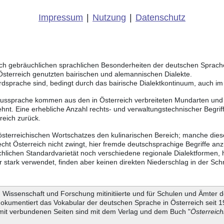
Impressum
|
Nutzung
|
Datenschutz
eich gebräuchlichen sprachlichen Besonderheiten der deutschen Sprac
 Österreich genutzten bairischen und alemannischen Dialekte.
rdsprache sind, bedingt durch das bairische Dialektkontinuum, auch i
Aussprache kommen aus den in Österreich verbreiteten Mundarten und r
hnt. Eine erhebliche Anzahl rechts- und verwaltungstechnischer Begri
reich zurück.
 österreichischen Wortschatzes den kulinarischen Bereich; manche dies
ht Österreich nicht zwingt, hier fremde deutschsprachige Begriffe a
chlichen Standardvarietät noch verschiedene regionale Dialektformen,
stark verwendet, finden aber keinen direkten Niederschlag in der Schr
Wissenschaft und Forschung mitinitiierte und für Schulen und Ämter d
dokumentiert das Vokabular der deutschen Sprache in Österreich seit
it verbundenen Seiten sind mit dem Verlag und dem Buch "
Österreic