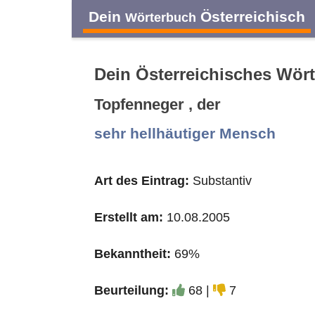
Dein
Österreichisch
Wörterbuch
Dein Österreichisches Wör
Topfenneger , der
A
B
C
D
sehr hellhäutiger Mensch
O
P
Q
R
Art des Eintrag:
Substantiv
Erstellt am:
10.08.2005
Bekanntheit:
69%
Beurteilung:
68 |
7