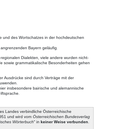
he und des Wortschatzes in der hochdeutschen
m angrenzenden Bayern geläufig.
egionalen Dialekten, viele andere wurden nicht-
ffe sowie grammatikalische Besonderheiten gehen
er Ausdrücke sind durch Verträge mit der
nzuwenden.
 hier insbesondere bairische und alemannische
iftsprache.
es Landes verbindliche Österreichische
 1951 und wird vom
Österreichischen Bundesverlag
hisches Wörterbuch
" in
keiner Weise verbunden
.