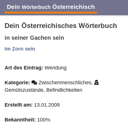
Dein
Österreichisch
Wörterbuch
Dein Österreichisches Wörterbuch
in seiner Gachen sein
A
B
C
D
E
F
G
H
I
Im Zorn sein
Art des Eintrag:
Wendung
J
K
L
M
N
O
P
Q
R
Kategorie:
Zwischenmenschliches,
S
T
U
V
W
X
Y
Z
Gemütszustände, Befindlichkeiten
Erstellt am:
13.01.2009
Bekanntheit:
100%