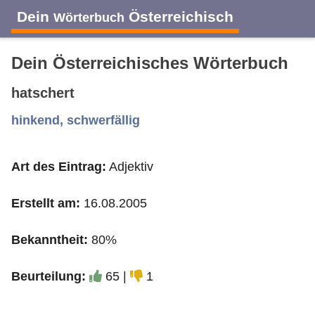
Dein
Österreichisch
Wörterbuch
Dein Österreichisches Wörterbuch
hatschert
A
B
C
D
E
F
G
H
I
hinkend, schwerfällig
Art des Eintrag:
Adjektiv
J
K
L
M
N
O
P
Q
R
Erstellt am:
16.08.2005
S
T
U
V
W
X
Y
Z
Bekanntheit:
80%
Beurteilung:
65 |
1