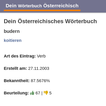
Dein
Österreichisch
Wörterbuch
Dein Österreichisches Wörterbuch
budern
A
B
C
D
E
F
G
H
I
koitieren
Art des Eintrag:
Verb
J
K
L
M
N
O
P
Q
R
Erstellt am:
27.11.2003
S
T
U
V
W
X
Y
Z
Bekanntheit:
87.5676%
Beurteilung:
67 |
5