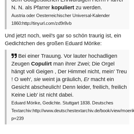
N. N. als Pfarrer
kopuliert
zu werden.
Austria oder Oesterreichischer Universal-Kalender
1860:http://tinyurl.com/zd9r8vb
Und jetzt noch, weil's gar so schön traurig ist, ein
Gedichtchen des großen Eduard Mörike:
Bei einer Trauung. Vor lauter hochadligen
Zeugen
Copulirt
man ihrer Zwei; Die Orgel
hängt voll Geigen , Der Himmel nicht, mein' Treu
! O weh',
sie
weint ja gräulich,
Er
macht ein
Gesicht abscheulich! Denn leider, freilich, freilich
Keine Lieb' ist nicht dabei.
Eduard Mörike, Gedichte. Stuttgart 1838. Deutsches
Textarchiv:http://www.deutschestextarchiv.de/book/view/moer
p=239