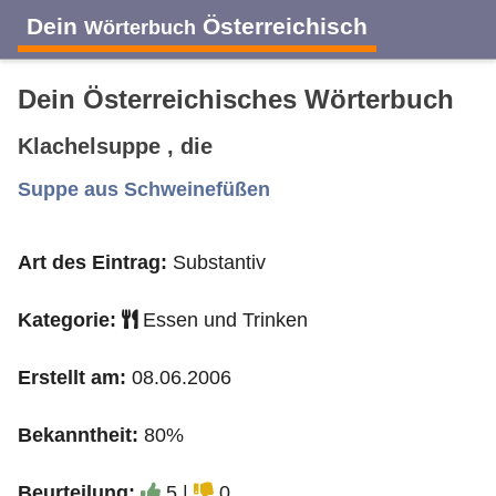
Dein
Österreichisch
Wörterbuch
Dein Österreichisches Wörterbuch
Klachelsuppe , die
A
B
C
D
E
F
G
H
I
Suppe aus Schweinefüßen
Art des Eintrag:
Substantiv
J
K
L
M
N
O
P
Q
R
Kategorie:
Essen und Trinken
S
T
U
V
W
X
Y
Z
Erstellt am:
08.06.2006
Bekanntheit:
80%
Beurteilung:
5 |
0