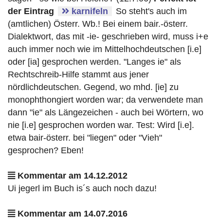
der Eintrag
karnifeln
So steht's auch im
(amtlichen) Österr. Wb.! Bei einem bair.-österr.
Dialektwort, das mit -ie- geschrieben wird, muss i+e
auch immer noch wie im Mittelhochdeutschen [i.e]
oder [ia] gesprochen werden. "Langes ie" als
Rechtschreib-Hilfe stammt aus jener
nördlichdeutschen. Gegend, wo mhd. [ie] zu
monophthongiert worden war; da verwendete man
dann "ie" als Längezeichen - auch bei Wörtern, wo
nie [i.e] gesprochen worden war. Test: Wird [i.e].
etwa bair-österr. bei "liegen" oder "Vieh"
gesprochen? Eben!
Kommentar am 14.12.2012
Ui jegerl im Buch is´s auch noch dazu!
Kommentar am 14.07.2016