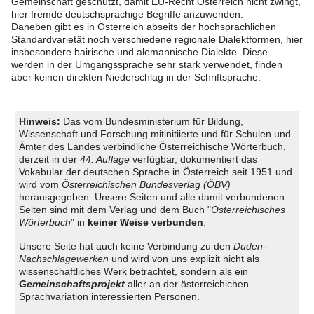
Gemeinschaft geschützt, damit EU-Recht Österreich nicht zwingt,
hier fremde deutschsprachige Begriffe anzuwenden.
Daneben gibt es in Österreich abseits der hochsprachlichen
Standardvarietät noch verschiedene regionale Dialektformen, hier
insbesondere bairische und alemannische Dialekte. Diese
werden in der Umgangssprache sehr stark verwendet, finden
aber keinen direkten Niederschlag in der Schriftsprache.
Hinweis:
Das vom Bundesministerium für Bildung,
Wissenschaft und Forschung mitinitiierte und für Schulen und
Ämter des Landes verbindliche Österreichische Wörterbuch,
derzeit in der
44. Auflage
verfügbar, dokumentiert das
Vokabular der deutschen Sprache in Österreich seit 1951 und
wird vom
Österreichischen Bundesverlag (ÖBV)
herausgegeben. Unsere Seiten und alle damit verbundenen
Seiten sind mit dem Verlag und dem Buch "
Österreichisches
Wörterbuch
" in
keiner Weise verbunden
.
Unsere Seite hat auch keine Verbindung zu den
Duden-
Nachschlagewerken
und wird von uns explizit nicht als
wissenschaftliches Werk betrachtet, sondern als ein
Gemeinschaftsprojekt
aller an der österreichichen
Sprachvariation interessierten Personen.