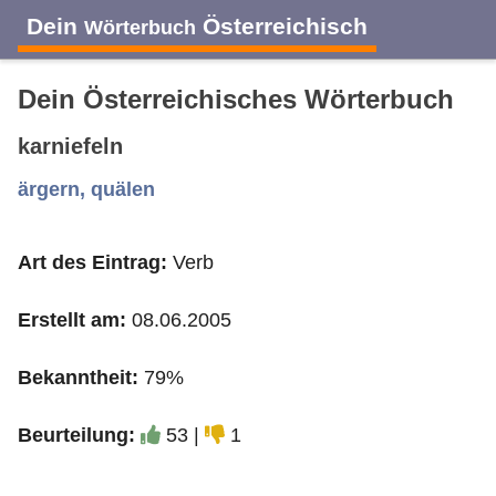
Dein
Österreichisch
Wörterbuch
Dein Österreichisches Wörterbuch
karniefeln
A
B
C
D
E
F
G
H
I
ärgern, quälen
Art des Eintrag:
Verb
J
K
L
M
N
O
P
Q
R
Erstellt am:
08.06.2005
S
T
U
V
W
X
Y
Z
Bekanntheit:
79%
Beurteilung:
53 |
1