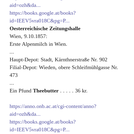
aid=ozh&da...
https://books.google.at/books?
id=IEEV5vra018C&pg=P...
Oesterreichische Zeitungshalle
Wien, 9.10.1857:
Erste Alpenmilch in Wien.
...
Haupt-Depot: Stadt, Kärnthnerstraße Nr. 902
Filial-Depot: Wieden, obere Schleifmühlgasse Nr.
473
...
Ein Pfund
Theebutter
. . . . . 36 kr.
https://anno.onb.ac.at/cgi-content/anno?
aid=ozh&da...
https://books.google.at/books?
id=IEEV5vra018C&pg=P...