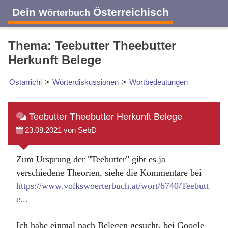
Dein
Österreichisch
Wörterbuch
Thema: Teebutter Theebutter
Herkunft Belege
Ostarrichi
>
Wörterdiskussionen
>
Wortbedeutungen
Teebutter Theebutter Herkunft Belege
23.08.2021 von SebD
Zum Ursprung der "Teebutter" gibt es ja
verschiedene Theorien, siehe die Kommentare bei
https://www.volkswoerterbuch.at/wort/6740/Teebutt
e...
Ich habe einmal nach Belegen gesucht, bei Google