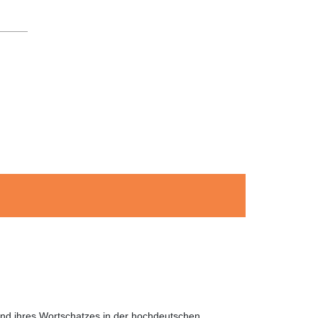
und ihres Wortschatzes in der hochdeutschen