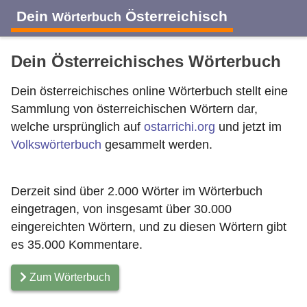
Dein
Österreichisch
Wörterbuch
Dein Österreichisches Wörterbuch
Dein österreichisches online Wörterbuch stellt eine
Sammlung von österreichischen Wörtern dar,
A
B
C
D
E
F
G
H
I
welche ursprünglich auf
ostarrichi.org
und jetzt im
Volkswörterbuch
gesammelt werden.
J
K
L
M
N
O
P
Q
R
Derzeit sind über 2.000 Wörter im Wörterbuch
eingetragen, von insgesamt über 30.000
S
T
U
V
W
X
Y
Z
eingereichten Wörtern, und zu diesen Wörtern gibt
es 35.000 Kommentare.
Zum Wörterbuch