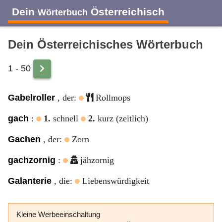
Dein
Österreichisch
Wörterbuch
Dein Österreichisches Wörterbuch
1 - 50
A
B
C
D
E
F
G
H
I
Gabelroller
, der:
Rollmops
J
K
L
M
N
O
P
Q
R
gach
:
1.
schnell
2.
kurz (zeitlich)
Gachen
, der:
Zorn
S
T
U
V
W
X
Y
Z
gachzornig
:
jähzornig
Galanterie
, die:
Liebenswürdigkeit
Kleine Werbeeinschaltung