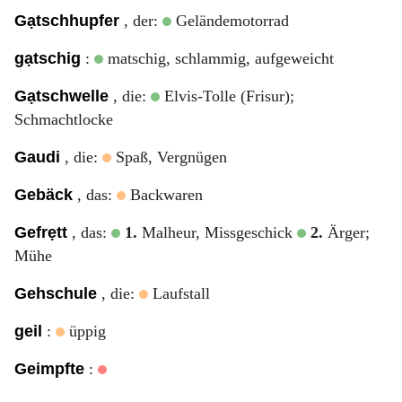
Gạtschhupfer
, der:
Geländemotorrad
gạtschig
:
matschig, schlammig, aufgeweicht
Gạtschwelle
, die:
Elvis-Tolle (Frisur);
Schmachtlocke
Gaudi
, die:
Spaß, Vergnügen
Gebäck
, das:
Backwaren
Gefrẹtt
, das:
1.
Malheur, Missgeschick
2.
Ärger;
Mühe
Gehschule
, die:
Laufstall
geil
:
üppig
Geimpfte
: