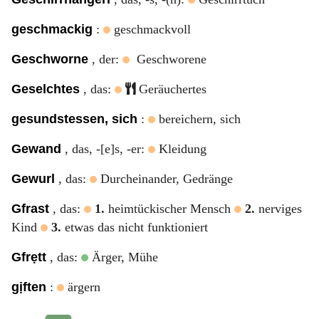
geschmackig
:
geschmackvoll
Geschworne
, der:
Geschworene
Geselchtes
, das:
Geräuchertes
gesundstessen, sich
:
bereichern, sich
Gewand
, das, -[e]s, -er:
Kleidung
Gewurl
, das:
Durcheinander, Gedränge
Gfrast
, das:
1.
heimtückischer Mensch
2.
nerviges
Kind
3.
etwas das nicht funktioniert
Gfrẹtt
, das:
Ärger, Mühe
gịften
:
ärgern