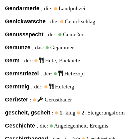
Gendarmerie
, die:
Landpolizei
Genickwatsche
, die:
Genickschlag
Genụssspecht
, der:
Genießer
Gera͟unze
, das:
Gejammer
Germ
, der:
Hefe, Backhefe
Gẹrmstriezel
, der:
Hefezopf
Germteig
, der:
Hefeteig
Gerüster
:
Gerüstbauer
gescheit, gscheit
:
1.
klug
2.
Steigerungsform
Geschịchte
, die:
Angelegenheit, Ereignis
Geschirrhangerl
, das, -s, -(n):
Geschirrtuch