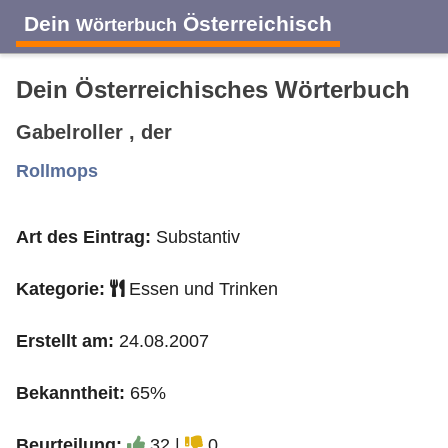
Dein
Österreichisch
Wörterbuch
Dein Österreichisches Wörterbuch
Gabelroller , der
A
B
C
D
E
F
G
H
I
Rollmops
Art des Eintrag:
Substantiv
J
K
L
M
N
O
P
Q
R
Kategorie:
Essen und Trinken
S
T
U
V
W
X
Y
Z
Erstellt am:
24.08.2007
Bekanntheit:
65%
Beurteilung:
32 |
0