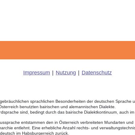
Impressum
|
Nutzung
|
Datenschutz
ich gebräuchlichen sprachlichen Besonderheiten der deutschen Sprache
 Österreich benutzten bairischen und alemannischen Dialekte.
rdsprache sind, bedingt durch das bairische Dialektkontinuum, auch i
Aussprache entstammen den in Österreich verbreiteten Mundarten und r
chie entlehnt. Eine erhebliche Anzahl rechts- und verwaltungstechnis
sdeutsch im Habsburgerreich zurück.