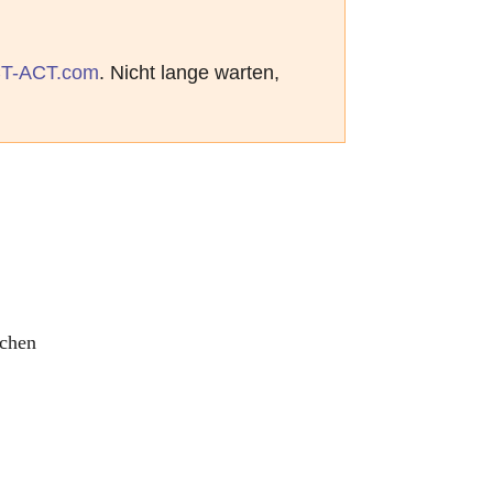
T-ACT.com
. Nicht lange warten,
achen