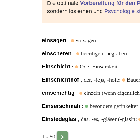
Die optimale
Vorbereitung für den
sondern loslernen und
Psychologie s
einsagen
:
vorsagen
einscheren
:
beerdigen, begraben
Einschicht
:
Öde, Einsamkeit
Einschichthof
, der, -(e)s, -höfe:
Bauern
einschichtig
:
einzeln (wenn eigentlich
E͟inserschmäh
:
besonders gefinkelter 
Einsiedeglas
, das, -es, -gläser (-glasln:
1 - 50