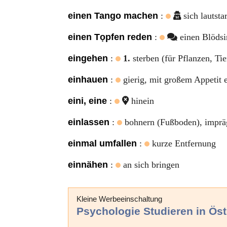
einen Tango machen
:
sich lautst
einen Tọpfen reden
:
einen Blödsi
eingehen
:
1.
sterben (für Pflanzen, Ti
einhauen
:
gierig, mit großem Appetit 
eini, eine
:
hinein
einlassen
:
bohnern (Fußboden), imprägn
einmal umfallen
:
kurze Entfernung
einnähen
:
an sich bringen
Kleine Werbeeinschaltung
Psychologie Studieren in Öst