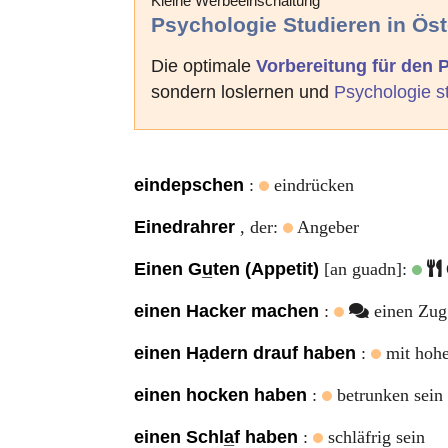
Kleine Werbeeinschaltung
Psychologie Studieren in Öst
Die optimale
Vorbereitung für den
sondern loslernen und
Psychologie s
eindepschen
:
eindrücken
Einedrahrer
, der:
Angeber
Einen Gu̲ten (Appetit)
[an guadn]:
einen Hacker machen
:
einen Zug 
einen Hạdern drauf haben
:
mit hohe
einen hocken haben
:
betrunken sein
einen Schla̲f haben
:
schläfrig sein