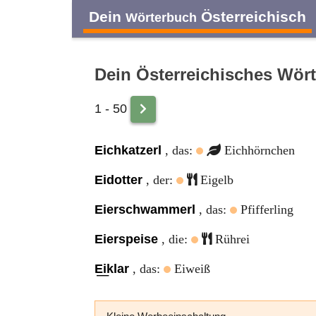
Dein
Österreichisch
Wörterbuch
Dein Österreichisches Wör
1 - 50
A
B
C
D
Eichkatzerl
, das:
Eichhörnchen
O
P
Q
R
Eidotter
, der:
Eigelb
Eierschwammerl
, das:
Pfifferling
Eierspeise
, die:
Rührei
E͟iklar
, das:
Eiweiß