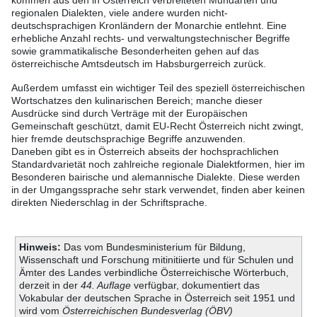
kommen aus den in Österreich verbreiteten Mundarten und
regionalen Dialekten, viele andere wurden nicht-
deutschsprachigen Kronländern der Monarchie entlehnt. Eine
erhebliche Anzahl rechts- und verwaltungstechnischer Begriffe
sowie grammatikalische Besonderheiten gehen auf das
österreichische Amtsdeutsch im Habsburgerreich zurück.
Außerdem umfasst ein wichtiger Teil des speziell österreichischen
Wortschatzes den kulinarischen Bereich; manche dieser
Ausdrücke sind durch Verträge mit der Europäischen
Gemeinschaft geschützt, damit EU-Recht Österreich nicht zwingt,
hier fremde deutschsprachige Begriffe anzuwenden.
Daneben gibt es in Österreich abseits der hochsprachlichen
Standardvarietät noch zahlreiche regionale Dialektformen, hier im
Besonderen bairische und alemannische Dialekte. Diese werden
in der Umgangssprache sehr stark verwendet, finden aber keinen
direkten Niederschlag in der Schriftsprache.
Hinweis:
Das vom Bundesministerium für Bildung,
Wissenschaft und Forschung mitinitiierte und für Schulen und
Ämter des Landes verbindliche Österreichische Wörterbuch,
derzeit in der
44. Auflage
verfügbar, dokumentiert das
Vokabular der deutschen Sprache in Österreich seit 1951 und
wird vom
Österreichischen Bundesverlag (ÖBV)