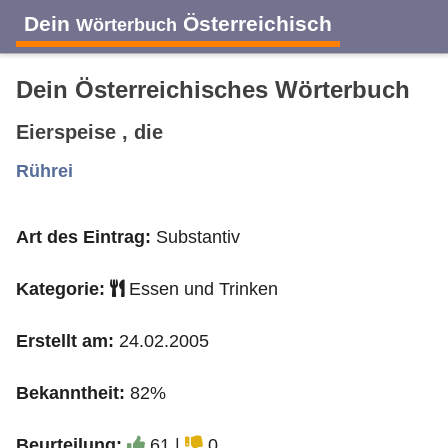
Dein
Österreichisch
Wörterbuch
Dein Österreichisches Wörterbuch
Eierspeise , die
A
B
C
D
E
F
G
H
I
Rührei
Art des Eintrag:
Substantiv
J
K
L
M
N
O
P
Q
R
Kategorie:
Essen und Trinken
S
T
U
V
W
X
Y
Z
Erstellt am:
24.02.2005
Bekanntheit:
82%
Beurteilung:
61 |
0