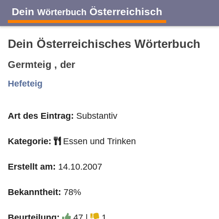
Dein
Österreichisch
Wörterbuch
Dein Österreichisches Wörterbuch
Germteig , der
A
B
C
D
E
F
G
H
I
Hefeteig
Art des Eintrag:
Substantiv
J
K
L
M
N
O
P
Q
R
Kategorie:
Essen und Trinken
S
T
U
V
W
X
Y
Z
Erstellt am:
14.10.2007
Bekanntheit:
78%
Beurteilung:
47 |
1