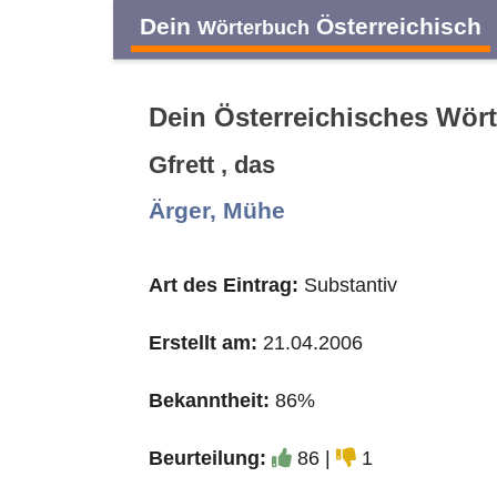
Dein
Österreichisch
Wörterbuch
Dein Österreichisches Wör
Gfrett , das
A
B
C
D
Ärger, Mühe
O
P
Q
R
Art des Eintrag:
Substantiv
Erstellt am:
21.04.2006
Bekanntheit:
86%
Beurteilung:
86 |
1