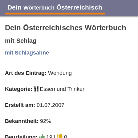
Dein
Österreichisch
Wörterbuch
Dein Österreichisches Wörterbuch
mit Schlag
A
B
C
D
E
F
G
H
I
mit Schlagsahne
Art des Eintrag:
Wendung
J
K
L
M
N
O
P
Q
R
Kategorie:
Essen und Trinken
S
T
U
V
W
X
Y
Z
Erstellt am:
01.07.2007
Bekanntheit:
92%
Beurteilung:
19 |
0