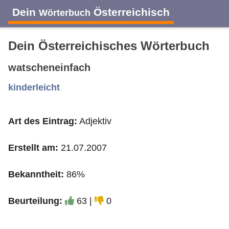
Dein
Österreichisch
Wörterbuch
Dein Österreichisches Wörterbuch
watscheneinfach
A
B
C
D
E
F
G
H
I
kinderleicht
Art des Eintrag:
Adjektiv
J
K
L
M
N
O
P
Q
R
Erstellt am:
21.07.2007
S
T
U
V
W
X
Y
Z
Bekanntheit:
86%
Beurteilung:
63 |
0