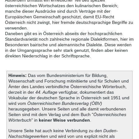
Außerdem umfasst ein erheblicher Teil des speziell
österreichischen Wortschatzes den kulinarischen Bereich;
manche dieser Ausdrücke sind durch Verträge mit der
Europäischen Gemeinschaft geschützt, damit EU-Recht
Österreich nicht zwingt, hier fremde deutschsprachige Begriffe zu
verwenden.
Daneben gibt es in Österreich abseits der hochsprachlichen
Standardvarietät noch zahlreiche regionale Dialektformen, hier im
Besonderen bairische und alemannische Dialekte. Diese werden
in der Umgangssprache sehr stark genutzt, finden aber keinen
direkten Niederschlag in der Schriftsprache.
Hinweis:
Das vom Bundesministerium für Bildung,
Wissenschaft und Forschung mitinitiierte und für Schulen und
Ämter des Landes verbindliche Österreichische Wörterbuch,
derzeit in der
44. Auflage
verfügbar, dokumentiert das
Vokabular der deutschen Sprache in Österreich seit 1951 und
wird vom
Österreichischen Bundesverlag (ÖBV)
herausgegeben. Unsere Seiten und alle damit verbundenen
Seiten sind mit dem Verlag und dem Buch "
Österreichisches
Wörterbuch
" in
keiner Weise verbunden
.
Unsere Seite hat auch keine Verbindung zu den
Duden-
Nachschlagewerken
und wird von uns explizit nicht als