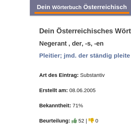
Dein
Österreichisch
Wörterbuch
Dein Österreichisches Wör
Negerant , der, -s, -en
A
B
C
D
Pleitier; jmd. der ständig pleite
O
P
Q
R
Art des Eintrag:
Substantiv
Erstellt am:
08.06.2005
Bekanntheit:
71%
Beurteilung:
52 |
0