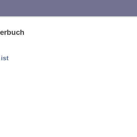
Suche
terbuch
E
F
G
H
I
J
 ist
S
T
U
V
W
X