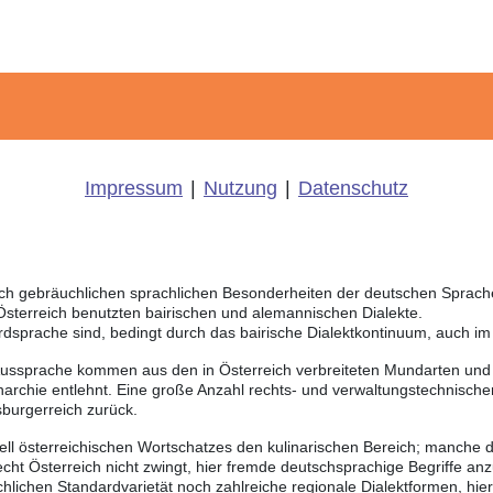
Impressum
|
Nutzung
|
Datenschutz
eich gebräuchlichen sprachlichen Besonderheiten der deutschen Sprac
 Österreich benutzten bairischen und alemannischen Dialekte.
rdsprache sind, bedingt durch das bairische Dialektkontinuum, auch i
Aussprache kommen aus den in Österreich verbreiteten Mundarten und r
chie entlehnt. Eine große Anzahl rechts- und verwaltungstechnischer
burgerreich zurück.
ll österreichischen Wortschatzes den kulinarischen Bereich; manche d
ht Österreich nicht zwingt, hier fremde deutschsprachige Begriffe a
chlichen Standardvarietät noch zahlreiche regionale Dialektformen, hie