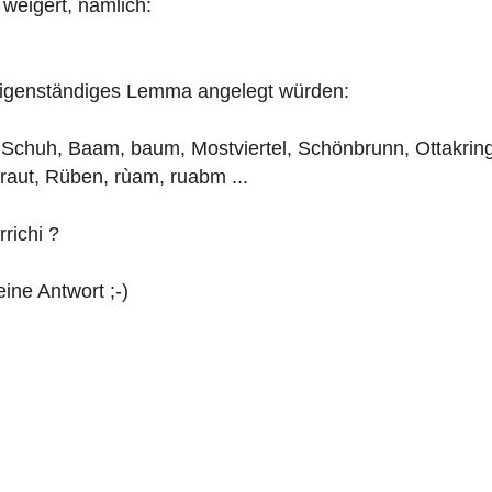
 weigert, nämlich:
 eigenständiges Lemma angelegt würden:
Schuh, Baam, baum, Mostviertel, Schönbrunn, Ottakring
hraut, Rüben, rùam, ruabm ...
rrichi ?
eine Antwort ;-)