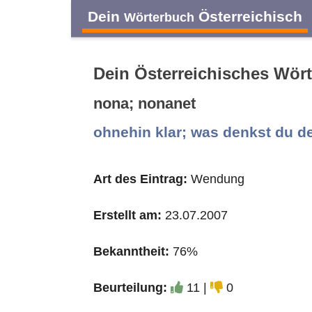
Dein
Österreichisch
Wörterbuch
Dein Österreichisches Wör
nona; nonanet
A
B
C
D
ohnehin klar; was denkst du d
O
P
Q
R
Art des Eintrag:
Wendung
Erstellt am:
23.07.2007
Bekanntheit:
76%
Beurteilung:
11 |
0