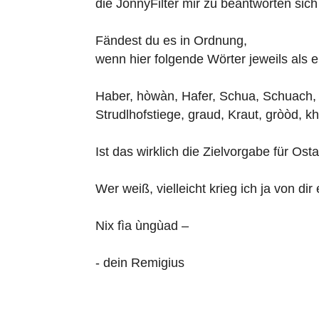
die JonnyFilter mir zu beantworten sich
Fändest du es in Ordnung,
wenn hier folgende Wörter jeweils als
Haber, hòwàn, Hafer, Schua, Schuach, 
Strudlhofstiege, graud, Kraut, gròòd, k
Ist das wirklich die Zielvorgabe für Osta
Wer weiß, vielleicht krieg ich ja von dir 
Nix fìa ùngùad –
- dein Remigius