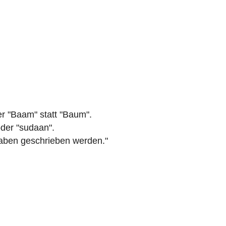
er "Baam" statt "Baum".
oder "sudaan".
taben geschrieben werden."