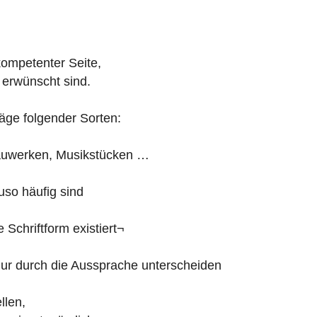
kompetenter Seite,
 erwünscht sind.
räge folgender Sorten:
auwerken, Musikstücken …
uso häufig sind
 Schriftform existiert¬
nur durch die Aussprache unterscheiden
llen,