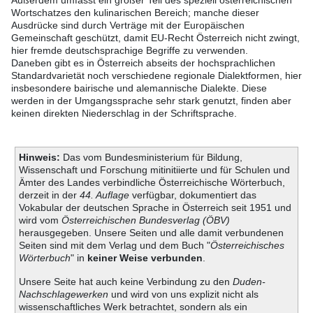
Außerdem umfasst ein großer Teil des speziell österreichischen
Wortschatzes den kulinarischen Bereich; manche dieser
Ausdrücke sind durch Verträge mit der Europäischen
Gemeinschaft geschützt, damit EU-Recht Österreich nicht zwingt,
hier fremde deutschsprachige Begriffe zu verwenden.
Daneben gibt es in Österreich abseits der hochsprachlichen
Standardvarietät noch verschiedene regionale Dialektformen, hier
insbesondere bairische und alemannische Dialekte. Diese
werden in der Umgangssprache sehr stark genutzt, finden aber
keinen direkten Niederschlag in der Schriftsprache.
Hinweis:
Das vom Bundesministerium für Bildung,
Wissenschaft und Forschung mitinitiierte und für Schulen und
Ämter des Landes verbindliche Österreichische Wörterbuch,
derzeit in der
44. Auflage
verfügbar, dokumentiert das
Vokabular der deutschen Sprache in Österreich seit 1951 und
wird vom
Österreichischen Bundesverlag (ÖBV)
herausgegeben. Unsere Seiten und alle damit verbundenen
Seiten sind mit dem Verlag und dem Buch "
Österreichisches
Wörterbuch
" in
keiner Weise verbunden
.
Unsere Seite hat auch keine Verbindung zu den
Duden-
Nachschlagewerken
und wird von uns explizit nicht als
wissenschaftliches Werk betrachtet, sondern als ein