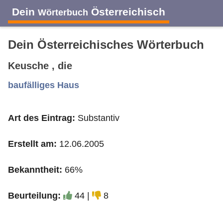
Dein
Österreichisch
Wörterbuch
Dein Österreichisches Wörterbuch
Keusche , die
A
B
C
D
E
F
G
H
I
baufälliges Haus
Art des Eintrag:
Substantiv
J
K
L
M
N
O
P
Q
R
Erstellt am:
12.06.2005
S
T
U
V
W
X
Y
Z
Bekanntheit:
66%
Beurteilung:
44 |
8