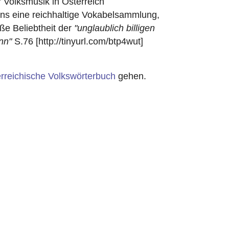
r Volksmusik in Österreich
ens eine reichhaltige Vokabelsammlung,
oße Beliebtheit der
"unglaublich billigen
nn"
S.76 [http://tinyurl.com/btp4wut]
rreichische Volkswörterbuch
gehen.