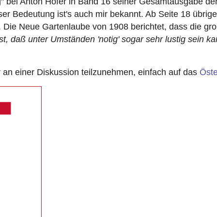
tig" bei Anton Hofer in Band 16 seiner Gesamtausgabe de
ser Bedeutung ist's auch mir bekannt. Ab Seite 18 übrig
g. Die Neue Gartenlaube von 1908 berichtet, dass die gr
t, daß unter Umständen 'notig' sogar sehr lustig sein ka
n einer Diskussion teilzunehmen, einfach auf das
Öste