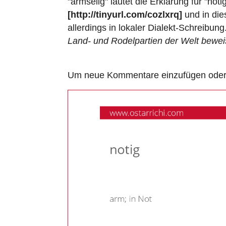
"armselig" lautet die Erklärung für "no
[http://tinyurl.com/cozlxrq]
und in die
allerdings in lokaler Dialekt-Schreibun
Land- und Rodelpartien der Welt beweis
Um neue Kommentare einzufügen oder a