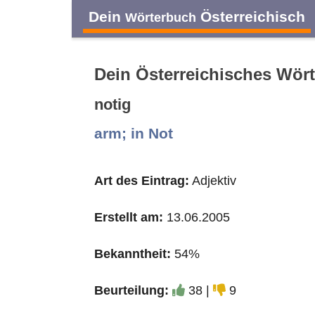
Dein
Österreichisch
Wörterbuch
Dein Österreichisches Wör
notig
A
B
C
D
arm; in Not
O
P
Q
R
Art des Eintrag:
Adjektiv
Erstellt am:
13.06.2005
Bekanntheit:
54%
Beurteilung:
38 |
9