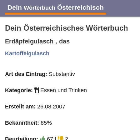
Dein
Österreichisch
Wörterbuch
Dein Österreichisches Wörterbuch
Erdäpfelgulasch , das
A
B
C
D
E
F
G
H
I
Kartoffelgulasch
Art des Eintrag:
Substantiv
J
K
L
M
N
O
P
Q
R
Kategorie:
Essen und Trinken
S
T
U
V
W
X
Y
Z
Erstellt am:
26.08.2007
Bekanntheit:
85%
Beurteilung:
67 |
2