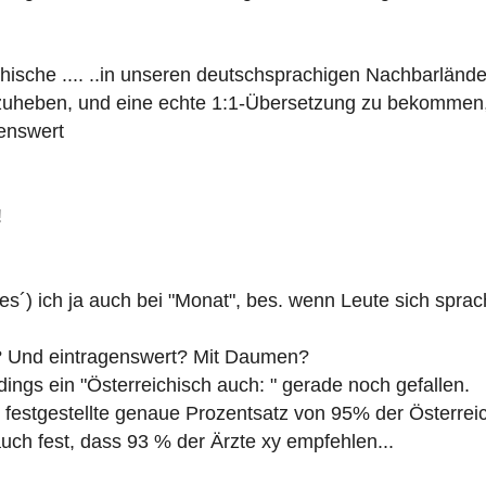
ichische .... ..in unseren deutschsprachigen Nachbarlände
uheben, und eine echte 1:1-Übersetzung zu bekommen, w
enswert
!
 `lies´) ich ja auch bei "Monat", bes. wenn Leute sich sp
h"? Und eintragenswert? Mit Daumen?
erdings ein "Österreichisch auch: " gerade noch gefallen.
 festgestellte genaue Prozentsatz von 95% der Österreich
auch fest, dass 93 % der Ärzte xy empfehlen...