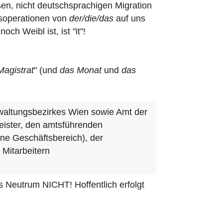
ßen, nicht deutschsprachigen Migration
gsoperationen von
der/die/das
auf uns
h Weibl ist, ist "it"!
agistrat
" (und
das Monat
und
das
waltungsbezirkes Wien sowie Amt der
eister, den amtsführenden
hne Geschäftsbereich), der
 Mitarbeitern
s Neutrum NICHT! Hoffentlich erfolgt