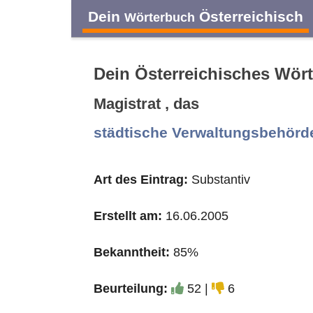
Dein
Österreichisch
Wörterbuch
Dein Österreichisches Wör
Magistrat , das
A
B
C
D
städtische Verwaltungsbehörd
O
P
Q
R
Art des Eintrag:
Substantiv
Erstellt am:
16.06.2005
Bekanntheit:
85%
Beurteilung:
52 |
6