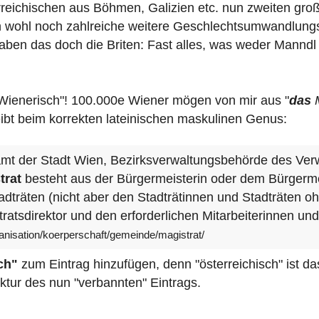
erreichischen aus Böhmen, Galizien etc. nun zweiten gro
ten wohl noch zahlreiche weitere Geschlechtsumwandlun
ben das doch die Briten: Fast alles, was weder Manndl noc
ienerisch"! 100.000e Wiener mögen von mir aus "
das
M
leibt beim korrekten lateinischen maskulinen Genus:
mt der Stadt Wien, Bezirksverwaltungsbehörde des Ver
trat
besteht aus der Bürgermeisterin oder dem Bürgerm
dträten (nicht aber den Stadträtinnen und Stadträten o
ratsdirektor und den erforderlichen Mitarbeiterinnen und
ganisation/koerperschaft/gemeinde/magistrat/
ch"
zum Eintrag hinzufügen, denn "österreichisch" ist da
ktur des nun "verbannten" Eintrags.