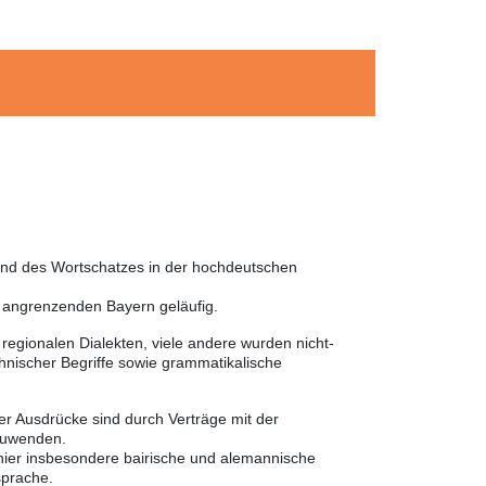
 und des Wortschatzes in der hochdeutschen
m angrenzenden Bayern geläufig.
egionalen Dialekten, viele andere wurden nicht-
nischer Begriffe sowie grammatikalische
er Ausdrücke sind durch Verträge mit der
nzuwenden.
 hier insbesondere bairische und alemannische
sprache.