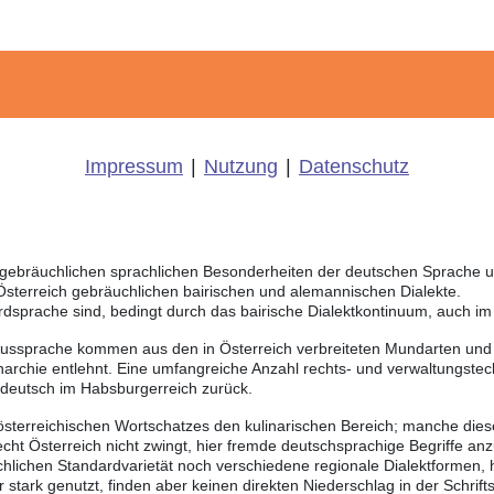
Impressum
|
Nutzung
|
Datenschutz
ich gebräuchlichen sprachlichen Besonderheiten der deutschen Sprache
 Österreich gebräuchlichen bairischen und alemannischen Dialekte.
rdsprache sind, bedingt durch das bairische Dialektkontinuum, auch i
Aussprache kommen aus den in Österreich verbreiteten Mundarten und r
chie entlehnt. Eine umfangreiche Anzahl rechts- und verwaltungstech
sdeutsch im Habsburgerreich zurück.
 österreichischen Wortschatzes den kulinarischen Bereich; manche dies
ht Österreich nicht zwingt, hier fremde deutschsprachige Begriffe a
chlichen Standardvarietät noch verschiedene regionale Dialektformen,
tark genutzt, finden aber keinen direkten Niederschlag in der Schrift