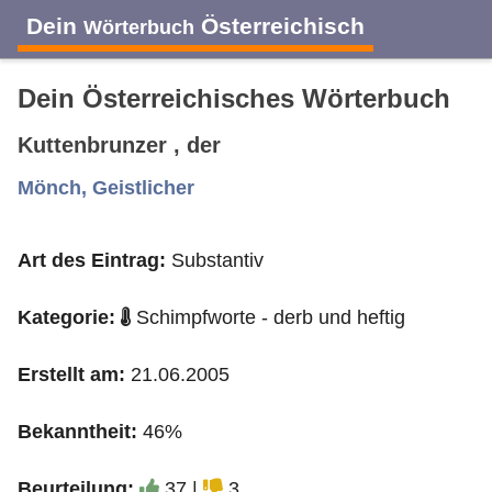
Dein
Österreichisch
Wörterbuch
Dein Österreichisches Wörterbuch
Kuttenbrunzer , der
A
B
C
D
E
F
G
H
I
Mönch, Geistlicher
Art des Eintrag:
Substantiv
J
K
L
M
N
O
P
Q
R
Kategorie:
Schimpfworte - derb und heftig
S
T
U
V
W
X
Y
Z
Erstellt am:
21.06.2005
Bekanntheit:
46%
Beurteilung:
37 |
3