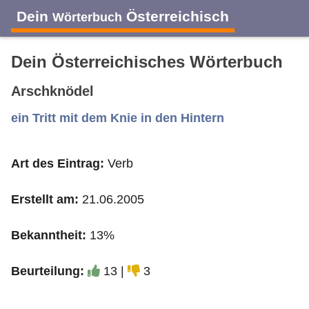
Dein
Österreichisch
Wörterbuch
Dein Österreichisches Wörterbuch
Arschknödel
A
B
C
D
E
F
G
H
I
ein Tritt mit dem Knie in den Hintern
Art des Eintrag:
Verb
J
K
L
M
N
O
P
Q
R
Erstellt am:
21.06.2005
S
T
U
V
W
X
Y
Z
Bekanntheit:
13%
Beurteilung:
13 |
3