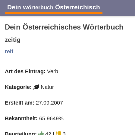
Dein
Österreichisch
Wörterbuch
Dein Österreichisches Wörterbuch
zeitig
A
B
C
D
E
F
G
H
I
reif
Art des Eintrag:
Verb
J
K
L
M
N
O
P
Q
R
Kategorie:
Natur
S
T
U
V
W
X
Y
Z
Erstellt am:
27.09.2007
Bekanntheit:
65.9649%
Beurteilung:
42 |
3