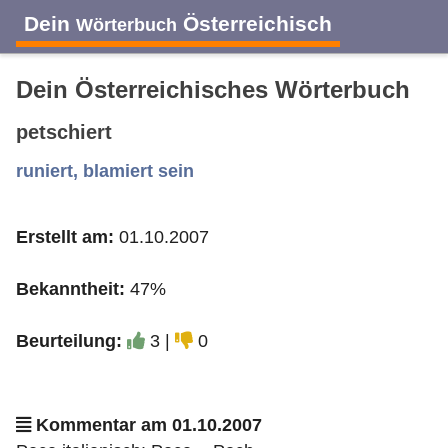
Dein
Österreichisch
Wörterbuch
Dein Österreichisches Wörterbuch
petschiert
A
B
C
D
E
F
G
H
I
runiert, blamiert sein
Erstellt am:
01.10.2007
J
K
L
M
N
O
P
Q
R
Bekanntheit:
47%
S
T
U
V
W
X
Y
Z
Beurteilung:
3 |
0
Kommentar am 01.10.2007