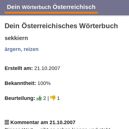
Dein
Österreichisch
Wörterbuch
Dein Österreichisches Wörterbuch
sekkiern
A
B
C
D
E
F
G
H
I
ärgern, reizen
Erstellt am:
21.10.2007
J
K
L
M
N
O
P
Q
R
Bekanntheit:
100%
S
T
U
V
W
X
Y
Z
Beurteilung:
2 |
1
Kommentar am 21.10.2007