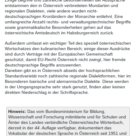
Einige Begriffe und zahlreiche Besonderheiten der Aussprache
entstammen den in Österreich verbreiteten Mundarten und
regionalen Dialekten, viele andere wurden nicht-
deutschsprachigen Kronländern der Monarchie entlehnt. Eine
umfangreiche Anzahl rechts- und verwaltungstechnischer Begriffe
sowie grammatikalische Besonderheiten gehen auf das
österreichische Amtsdeutsch im Habsburgerreich zurück.
Außerdem umfasst ein wichtiger Teil des speziell österreichischen
Wortschatzes den kulinarischen Bereich; einige dieser Ausdrücke
sind durch Verträge mit der Europäischen Gemeinschaft
geschützt, damit EU-Recht Österreich nicht zwingt, hier fremde
deutschsprachige Begriffe anzuwenden.
Daneben gibt es in Österreich abseits der hochsprachlichen
Standardvarietät noch zahlreiche regionale Dialektformen, hier im
Besonderen bairische und alemannische Dialekte. Diese werden
in der Umgangssprache sehr stark genutzt, finden aber keinen
direkten Niederschlag in der Schriftsprache.
Hinweis:
Das vom Bundesministerium für Bildung,
Wissenschaft und Forschung mitinitiierte und für Schulen und
Ämter des Landes verbindliche Österreichische Wörterbuch,
derzeit in der
44. Auflage
verfügbar, dokumentiert das
Vokabular der deutschen Sprache in Österreich seit 1951 und